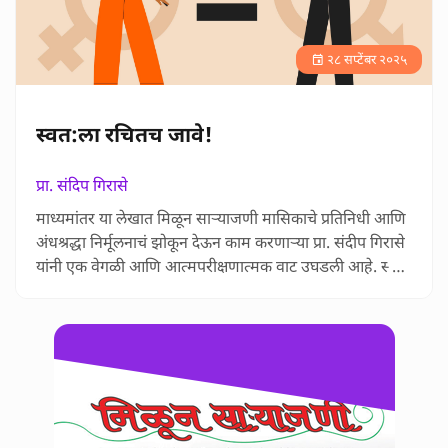
२८ सप्टेंबर २०२५
स्वत:ला रचितच जावे!
प्रा. संदिप गिरासे
माध्यमांतर या लेखात मिळून साऱ्याजणी मासिकाचे प्रतिनिधी आणि
अंधश्रद्धा निर्मूलनाचं झोकून देऊन काम करणाऱ्या प्रा. संदीप गिरासे
यांनी एक वेगळी आणि आत्मपरीक्षणात्मक वाट उघडली आहे. स्त्री-
पुरुष समानतेबद्दल बोलताना ते स्वतःच्या अनुभवातून पुरुषी
अहंकाराचे सूक्ष्म पैलू उलगडतात आणि पुरुषांना ‘पुरुषभान’
जागवण्याचं आवाहन करतात. समाजात समता प्रस्थापित
करण्यासाठी कायदे, चळवळी आणि उपक्रम महत्त्वाचे असले तरी …