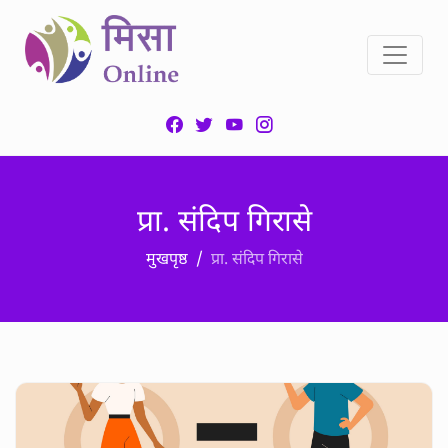
प्रा. संदिप गिरासे
मुखपृष्ठ
प्रा. संदिप गिरासे