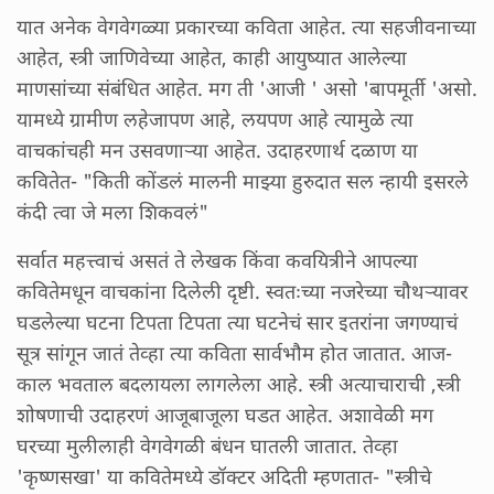
यात अनेक वेगवेगळ्या प्रकारच्या कविता आहेत. त्या सहजीवनाच्या
आहेत, स्त्री जाणिवेच्या आहेत, काही आयुष्यात आलेल्या
माणसांच्या संबंधित आहेत. मग ती 'आजी ' असो 'बापमूर्ती 'असो.
यामध्ये ग्रामीण लहेजापण आहे, लयपण आहे त्यामुळे त्या
वाचकांचही मन उसवणाऱ्या आहेत. उदाहरणार्थ दळाण या
कवितेत- "किती कोंडलं मालनी माझ्या हुरुदात सल न्हायी इसरले
कंदी त्वा जे मला शिकवलं"
सर्वात महत्त्वाचं असतं ते लेखक किंवा कवयित्रीने आपल्या
कवितेमधून वाचकांना दिलेली दृष्टी. स्वतःच्या नजरेच्या चौथर्‍यावर
घडलेल्या घटना टिपता टिपता त्या घटनेचं सार इतरांना जगण्याचं
सूत्र सांगून जातं तेव्हा त्या कविता सार्वभौम होत जातात. आज-
काल भवताल बदलायला लागलेला आहे. स्त्री अत्याचाराची ,स्त्री
शोषणाची उदाहरणं आजूबाजूला घडत आहेत. अशावेळी मग
घरच्या मुलीलाही वेगवेगळी बंधन घातली जातात. तेव्हा
'कृष्णसखा' या कवितेमध्ये डॉक्टर अदिती म्हणतात- "स्त्रीचे