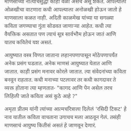
माणसांच्या नात्याचंसुद्धा काही वेळा असंच असू शकतं. आपल्याला
ओळखीचा वाटणारा कधी आपल्याला अनोळखी होऊन जातो हे
माणसाला कळत नाही. अदिती काळमेख यांच्या या सगळ्या
कविता जगण्याचा गुंता सोडवत जाणाऱ्या आहेत. कधी त्या
वैयक्तिक असतात पण त्याचं सूत्र सार्वभौम होऊन जातं आणि
यातच कवितेचं यश असतं.
आयुष्यात वस्त्र विणत जाताना लहानपणापासून मोठेपणापर्यंत
अनेक प्रसंग घडतात. अनेक माणसं आयुष्यात येतात आणि
जातात. काही प्रसंग मनावर कोरले जातात. त्या संवेदनांच्या कविता
बनवून राहतात. कधी मनाच्या पटलावर तर कधी कागदावर ते
व्यक्त होताना त्या म्हणतात- "कागद आणि पेन असेल तरच
लिहिली जाते कविता असं कुठे आहे ?"
अमृता प्रीतम यांनी त्यांच्या आत्मचरित्राला दिलेलं 'रसिदी टिकट' हे
नाव यातील कविता वाचताना उगाचच मला आठवून गेलं. तसंही
माणसाचं आयुष्य कितीसं असतं हे जाणवून देणारं.