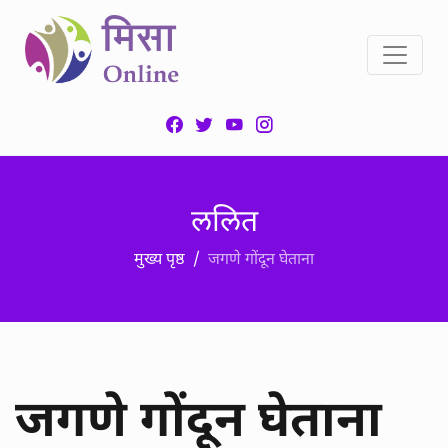
ललित
मुख्य पृष्ठ
जगणे गोंदून घेताना
जगणे गोंदून घेताना