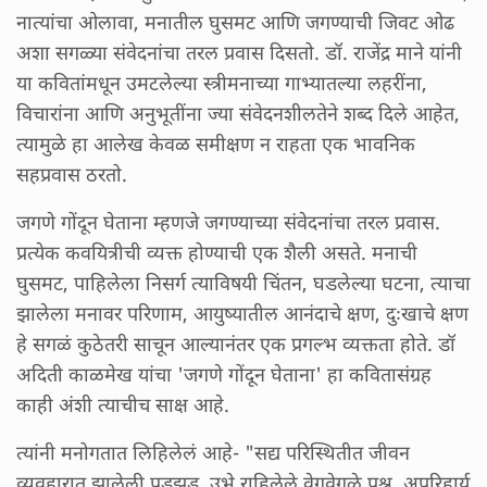
नात्यांचा ओलावा, मनातील घुसमट आणि जगण्याची जिवट ओढ
अशा सगळ्या संवेदनांचा तरल प्रवास दिसतो. डॉ. राजेंद्र माने यांनी
या कवितांमधून उमटलेल्या स्त्रीमनाच्या गाभ्यातल्या लहरींना,
विचारांना आणि अनुभूतींना ज्या संवेदनशीलतेने शब्द दिले आहेत,
त्यामुळे हा आलेख केवळ समीक्षण न राहता एक भावनिक
सहप्रवास ठरतो.
जगणे गोंदून घेताना म्हणजे जगण्याच्या संवेदनांचा तरल प्रवास.
प्रत्येक कवयित्रीची व्यक्त होण्याची एक शैली असते. मनाची
घुसमट, पाहिलेला निसर्ग त्याविषयी चिंतन, घडलेल्या घटना, त्याचा
झालेला मनावर परिणाम, आयुष्यातील आनंदाचे क्षण, दुःखाचे क्षण
हे सगळं कुठेतरी साचून आल्यानंतर एक प्रगल्भ व्यक्तता होते. डॉ
अदिती काळमेख यांचा 'जगणे गोंदून घेताना' हा कवितासंग्रह
काही अंशी त्याचीच साक्ष आहे.
त्यांनी मनोगतात लिहिलेलं आहे- "सद्य परिस्थितीत जीवन
व्यवहारात झालेली पडझड, उभे राहिलेले वेगवेगळे प्रश्न, अपरिहार्य