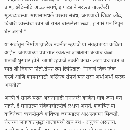
ताण, छोटे-मोठे अटळ संघर्ष, झपाट्याने बदलत चाललेली
मूल्यव्यवस्था, माणसांमधले परस्पर संबंध, जगण्याची जिवट ओढ,
विचारी व्यक्तींचा स्वतःची सतत चाललेला लढा.. हे सारं मन टिपून
घेत असतं."
या सर्वातून निर्माण झालेलं नवनीत म्हणजे या संग्रहातल्या कविता
आहेत. जगण्याच्या प्रवासात स्वतःला शोधताना बऱ्याच वेळा
मनाची घुसमट होते. जगणं म्हणजे नक्की काय? असा प्रश्न स्वतःच
स्वतःशी निर्माण होतो,तेव्हा त्या लिहितात- "मनाचं तिळ तिळ
मरणं आणि कायमसाठी अस्तित्व संपणं यात तसा अर्थाअर्थी फरक
असतो?"
आणि हे सगळं घडत असतानाही मनातली कविता मात्र जन्म घेत
राहते. हे मनातल्या संवेदनशीलतेचं लक्षण असतं. कदाचित या
कवितेच्या व्यक्ततेमुळे कविच्या जगण्याला आश्वस्तपणा मिळतो.
रोजच्या जगण्यातसुद्धा नात्यांमध्ये खूप बंध - अनुबंध असतात.
काही क्षणांचे ताणही असतात पण नात्यातला ओलावा कायम