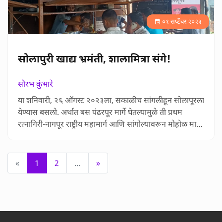
०१ सप्टेंबर २०२३
सोलापुरी खाद्य भ्रमंती, शालामित्रा संगे!
सौरभ कुंभारे
या शनिवारी, २६ ऑगस्ट २०२३ला, सकाळीच सांगलीहून सोलापूरला
येण्यास बसलो. अर्थात बस पंढरपूर मार्गे घेतल्यामुळे ती प्रथम
रत्नागिरी-नागपूर राष्ट्रीय महामार्ग आणि सांगोल्यावरून मोहोळ मार्गे
साधारण दुपारी एक वाजता सोलापूरच्या स्टॅन्ड वर आली. मित्र
घ्यायला आला होताच! हा मित्रही खवय्या! गेल्या काही वर्षाच्या
वास्तव्यामध्ये त्याने भरपूर छान छान authentic आणि हटके अशी
«
1
2
…
»
खाद्य भ्रमंती केली होती, त्यामुळे त्याचा …