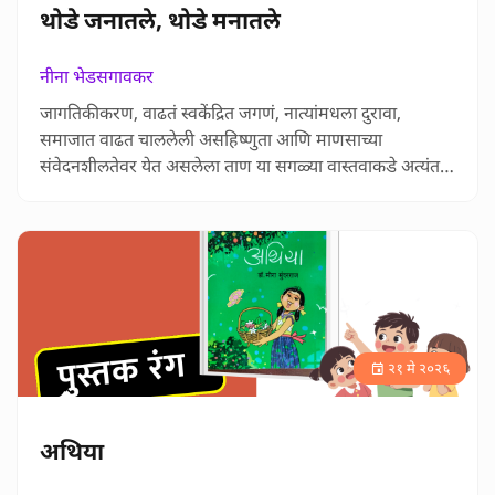
थोडे जनातले, थोडे मनातले
नीना भेडसगावकर
जागतिकीकरण, वाढतं स्वकेंद्रित जगणं, नात्यांमधला दुरावा,
समाजात वाढत चाललेली असहिष्णुता आणि माणसाच्या
संवेदनशीलतेवर येत असलेला ताण या सगळ्या वास्तवाकडे अत्यंत
डोळसपणे पाहणारे डॉ. अश्विनी धोंगडे यांचे ‘थोडे जनातले, थोडे
मनातले’ हे वैचारिक ललित लेखांचं पुस्तक वाचकांना अंतर्मुख
करणारं आहे. नीना भेडसगावकर यांनी लिहिलेल्या या परीक्षणात
‘जाऊ दे मला काय त्याचं’, ‘काही बोलायचे आहे’, ‘आई बदलते
आहे’, ‘ऐसी कळ…
२१ मे २०२६
अथिया