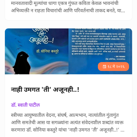
मानवतावादी मूल्यांचा धागा एकत्र गुंफत कविता केवळ भावनांची
अभिव्यक्ती न राहता विचारांची आणि परिवर्तनाची ताकद बनते, याचा
प्रत्यय मिळून साऱ्याजणीच्या सांगली जिल्हा प्रतिनिधी डॉ. सोनिया
कस्तुरे यांच्या ‘हसरे किनारे’ आणि ‘पिंपळायन’ या दोन
काव्यसंग्रहांतून येतो. प्रा. सरिता माने-पाटील यांनी लिहिलेल्या या
परीक्षणात ‘हसरे किनारे’ मधील निसर्गसंवेदना, स…
१८ मे २०२६
नाही उमगत 'ती' अजूनही..!
डॉ. स्वाती पाटील
स्त्रीच्या आयुष्यातील वेदना, संघर्ष, आत्मभान, नात्यांतील गुंतागुंत
आणि समतेची आस या सगळ्यांना अत्यंत संवेदनशील शब्दांत व्यक्त
करणारा डॉ. सोनिया कस्तुरे यांचा ‘नाही उमगत ‘ती’ अजूनही..!’ हा