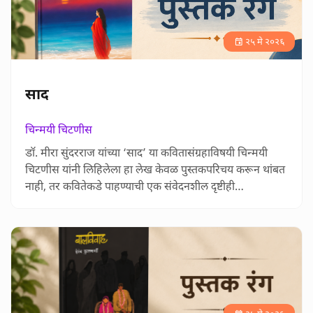
२५ मे २०२६
साद
चिन्मयी चिटणीस
डॉ. मीरा सुंदरराज यांच्या ‘साद’ या कवितासंग्रहाविषयी चिन्मयी
चिटणीस यांनी लिहिलेला हा लेख केवळ पुस्तकपरिचय करून थांबत
नाही, तर कवितेकडे पाहण्याची एक संवेदनशील दृष्टीही
आपल्यासमोर ठेवतो. साध्या शब्दांत मोठं भावविश्व उभं करण्याची
ताकद डॉ. मीरा सुंदरराज यांच्या कवितांमध्ये आहे आणि म्हणूनच
त्यांच्या कविता वाचताना त्या कुठेतरी आपल्या आयुष्यालाही स्पर्शून
जातात. बालपणाच्या आठवणी, नात्यांमधली ऊब, मनाचे ग…