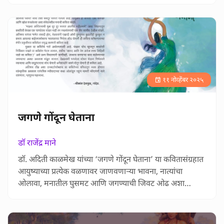
कवितासंग्रह केवळ स्त्रीवादी कविता म्हणून मर्यादित राहत नाही, तर
माणूस म्हणून जगण्याच्या मूलभूत प्रश्नांना भिडतो. मिळून
साऱ्याजणीच्या सांगली जिल्हा प्रतिनिधी डॉ. सोनिया कस्तुरे यांच्या
कवितांवर डॉ. स्वाती पाटील या…
११ नोव्हेंबर २०२५
जगणे गोंदून घेताना
डॉ राजेंद्र माने
डॉ. अदिती काळमेख यांच्या ‘जगणे गोंदून घेताना’ या कवितासंग्रहात
आयुष्याच्या प्रत्येक वळणावर जाणवणाऱ्या भावना, नात्यांचा
ओलावा, मनातील घुसमट आणि जगण्याची जिवट ओढ अशा
सगळ्या संवेदनांचा तरल प्रवास दिसतो. डॉ. राजेंद्र माने यांनी या
कवितांमधून उमटलेल्या स्त्रीमनाच्या गाभ्यातल्या लहरींना, विचारांना
आणि अनुभूतींना ज्या संवेदनशीलतेने शब्द दिले आहेत, त्यामुळे हा