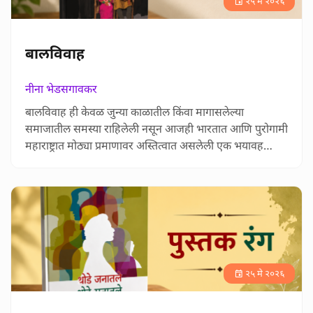
२५ मे २०२६
बालविवाह
नीना भेडसगावकर
बालविवाह ही केवळ जुन्या काळातील किंवा मागासलेल्या
समाजातील समस्या राहिलेली नसून आजही भारतात आणि पुरोगामी
महाराष्ट्रात मोठ्या प्रमाणावर अस्तित्वात असलेली एक भयावह
सामाजिक वास्तवता आहे, याचा अस्वस्थ करणारा वेध हेरंब
कुलकर्णी यांच्या ‘बालविवाह’ या पुस्तकातून घेतला आहे. नीना
भेडसगावकर यांनी लिहिलेल्या या परीक्षणात ग्रामीण भाग, शहरी
झोपडवस्त्या, गरिबी, शिक्षणाचा अभाव, स्थलांतर, मुलींच्या
सुरक्षिततेची भ…
२५ मे २०२६