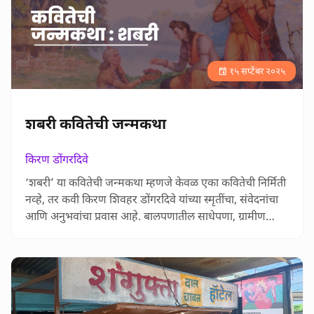
आलेख केवळ समीक्षण न राहता एक भावनिक सहप्रवास …
१५ सप्टेंबर २०२५
शबरी कवितेची जन्मकथा
किरण डोंगरदिवे
‘शबरी’ या कवितेची जन्मकथा म्हणजे केवळ एका कवितेची निर्मिती
नव्हे, तर कवी किरण शिवहर डोंगरदिवे यांच्या स्मृतींचा, संवेदनांचा
आणि अनुभवांचा प्रवास आहे. बालपणातील साधेपणा, ग्रामीण
जीवनातील माणुसकी आणि नात्यांतल्या सूक्ष्म भाव भावना यांना
भिडणारा हा लेख वाचकांच्या मनात घर करून राहतो. साध्या,
बोलक्या भाषेतली ही कहाणी कवितेच्या मागचं खरं आयुष्य उलगडते
आणि वाचकाला भावनांच्या खोल सागरात घेऊन जाते. एखा…