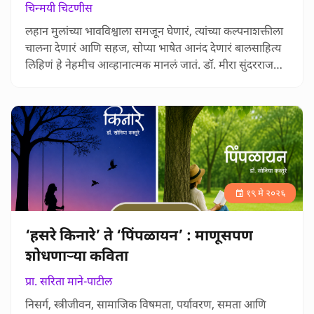
चिन्मयी चिटणीस
लहान मुलांच्या भावविश्वाला समजून घेणारं, त्यांच्या कल्पनाशक्तीला
चालना देणारं आणि सहज, सोप्या भाषेत आनंद देणारं बालसाहित्य
लिहिणं हे नेहमीच आव्हानात्मक मानलं जातं. डॉ. मीरा सुंदरराज
यांच्या ‘अथिया’ या बालकविता संग्रहाबद्दल चिन्मयी चिटणीस यांनी
लिहिलेल्या या लेखात बालमनातील निरागसता, निसर्गाशी असलेली
मैत्री आणि मुलांच्या भावविश्वाचं सुंदर चित्रण यांचा वेध घेण्यात आला
आहे. ‘छकुली’, ‘मनाची बाग’, ‘मळा…
१९ मे २०२६
‘हसरे किनारे’ ते ‘पिंपळायन’ : माणूसपण
शोधणाऱ्या कविता
प्रा. सरिता माने-पाटील
निसर्ग, स्त्रीजीवन, सामाजिक विषमता, पर्यावरण, समता आणि